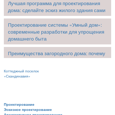
Лучшая программа для проектирования
дома: сделайте эскиз жилого здания сами
Проектирование системы «Умный дом»:
современные разработки для упрощения
домашнего быта
Преимущества загородного дома: почему
жить вдали от города комфортнее
Коттеджный поселок
Частный дом: сложности выбора проекта
«Скандинавия»
или как не прогадать при стройке
Услуги
Сложности строительства дома: почему
лучше доверить всю работу
Проектирование
профессионалам
Эскизное проектирование
Архитектурное проектирование