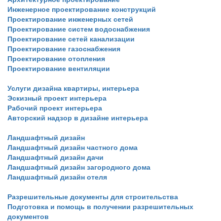
Инженерное проектирование конструкций
Принципы выбора строительной компании
Проектирование инженерных сетей
Проектирование систем водоснабжения
для возведения загородного дома
Проектирование сетей канализации
Проектирование газоснабжения
Проектирование отопления
Тёплый пол в частном доме как отопления:
Проектирование вентиляции
рекомендации эксперта
Услуги дизайна квартиры, интерьера
Эскизный проект интерьера
Строим дом: расчёт материалов, выбор
Рабочий проект интерьера
проекта, законодательное урегулирование
Авторский надзор в дизайне интерьера
Ландшафтный дизайн
Современный дизайн офиса: как удивить,
Ландшафтный дизайн частного дома
но не повергнуть в шок своих клиентов
Ландшафтный дизайн дачи
Ландшафтный дизайн загородного дома
Ландшафтный дизайн отеля
Документы для получения разрешения на
строительство: где взять, куда отнести
Разрешительные документы для строительства
Подготовка и помощь в получении разрешительных
документов