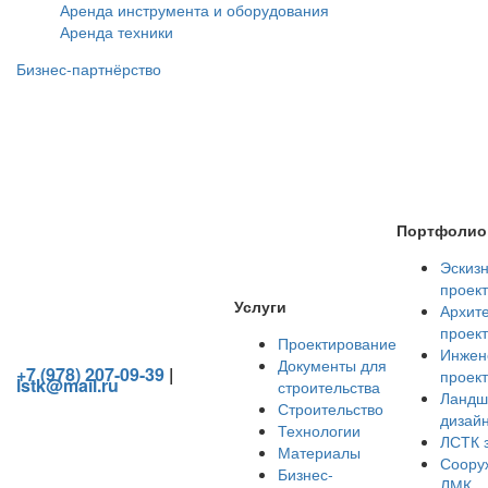
Аренда инструмента и оборудования
Аренда техники
Бизнес-партнёрство
Портфолио
Эскиз
проек
Услуги
Архит
проек
Проектирование
Инжен
Документы для
+7 (978) 207-09-39
|
проек
lstk@mail.ru
строительства
Ландш
Строительство
Шалфейная ул., 1, Симферополь, Крым
дизай
Технологии
ЛСТК 
1149102057301 - ОГРН
Материалы
Соору
9102032720 - ИНН
Бизнес-
ЛМК