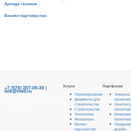
Аренда техники
Бизнес-партнёрство
Услуги
Портфолио
+7 (978) 207-09-39
|
lstk@mail.ru
Проектирование
Эскизное
Шалфейная ул., 1, Симферополь, Крым
Документы для
проектир
1149102057301 - ОГРН
строительства
Архитект
Строительство
проектир
9102032720 - ИНН
Технологии
Инженер
Материалы
проектир
Бизнес-
Ландшаф
партнёрство
дизайн