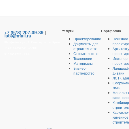
Услуги
Портфолио
+7 (978) 207-09-39
|
lstk@mail.ru
Проектирование
Эскизное
Шалфейная ул., 1, Симферополь, Крым
Документы для
проектир
1149102057301 - ОГРН
строительства
Архитект
Строительство
проектир
9102032720 - ИНН
Технологии
Инженер
Материалы
проектир
Бизнес-
Ландшаф
партнёрство
дизайн
ЛСТК зда
Сооружен
ЛМК
Монолит 
заполнен
Комбинир
строител
Каркасно-
каменное
строител