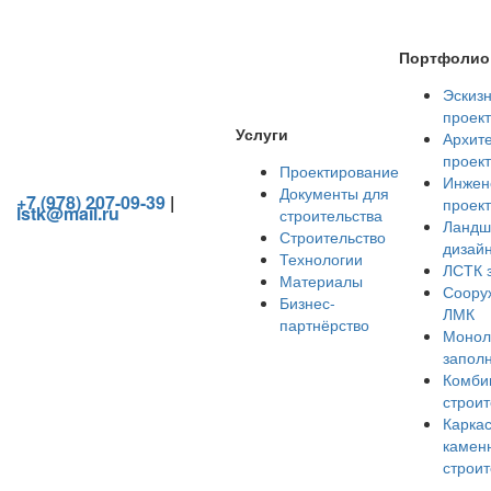
Портфолио
Эскиз
проек
Услуги
Архит
проек
Проектирование
Инжен
Документы для
+7 (978) 207-09-39
|
проек
lstk@mail.ru
строительства
Ландш
Строительство
Шалфейная ул., 1, Симферополь, Крым
дизай
Технологии
ЛСТК 
1149102057301 - ОГРН
Материалы
Соору
9102032720 - ИНН
Бизнес-
ЛМК
партнёрство
Монол
запол
Комби
строит
Каркас
камен
строит